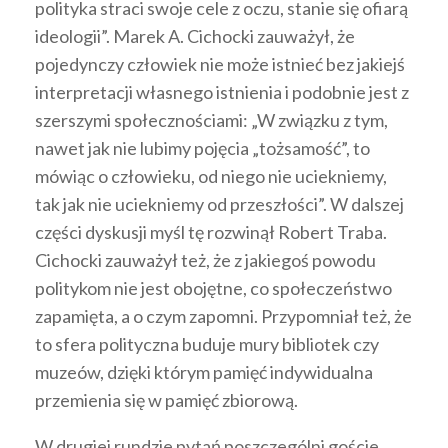
polityka straci swoje cele z oczu, stanie się ofiarą
ideologii”. Marek A. Cichocki zauważył, że
pojedynczy człowiek nie może istnieć bez jakiejś
interpretacji własnego istnienia i podobnie jest z
szerszymi społecznościami: „W związku z tym,
nawet jak nie lubimy pojęcia „tożsamość”, to
mówiąc o człowieku, od niego nie uciekniemy,
tak jak nie uciekniemy od przeszłości”. W dalszej
części dyskusji myśl tę rozwinął Robert Traba.
Cichocki zauważył też, że z jakiegoś powodu
politykom nie jest obojętne, co społeczeństwo
zapamięta, a o czym zapomni. Przypomniał też, że
to sfera polityczna buduje mury bibliotek czy
muzeów, dzięki którym pamięć indywidualna
przemienia się w pamięć zbiorową.
W drugiej rundzie pytań poszczególni goście