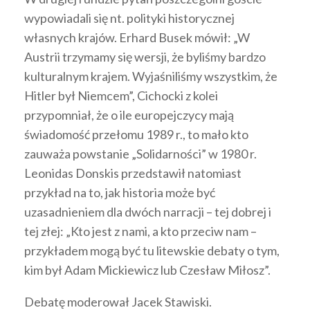
wypowiadali się nt. polityki historycznej
własnych krajów. Erhard Busek mówił: „W
Austrii trzymamy się wersji, że byliśmy bardzo
kulturalnym krajem. Wyjaśniliśmy wszystkim, że
Hitler był Niemcem”, Cichocki z kolei
przypomniał, że o ile europejczycy mają
świadomość przełomu 1989 r., to mało kto
zauważa powstanie „Solidarności” w 1980 r.
Leonidas Donskis przedstawił natomiast
przykład na to, jak historia może być
uzasadnieniem dla dwóch narracji – tej dobrej i
tej złej: „Kto jest z nami, a kto przeciw nam –
przykładem mogą być tu litewskie debaty o tym,
kim był Adam Mickiewicz lub Czesław Miłosz”.
Debatę moderował Jacek Stawiski.