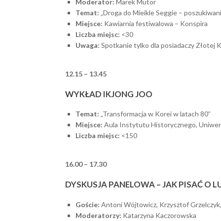
Moderator:
Marek Mutor
Temat:
„Droga do Mieikle Seggie – poszukiwa
Miejsce:
Kawiarnia festiwalowa – Konspira
Liczba miejsc:
<30
Uwaga:
Spotkanie tylko dla posiadaczy Złotej
12.15 – 13.45
WYKŁAD IKJONG JOO
Temat:
„Transformacja w Korei w latach 80”
Miejsce:
Aula Instytutu Historycznego, Uniwer
Liczba miejsc:
<150
16.00 – 17.30
DYSKUSJA PANELOWA – JAK PISAĆ O 
Goście:
Antoni Wójtowicz, Krzysztof Grzelczy
Moderatorzy:
Katarzyna Kaczorowska