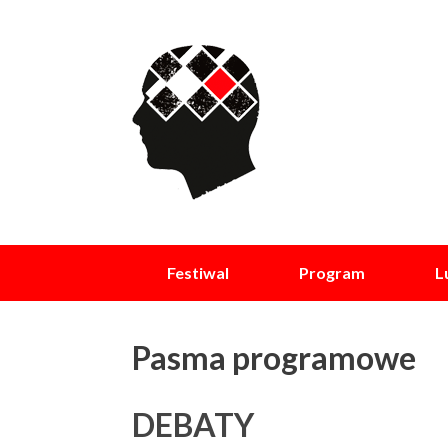
Skip
to
content
Festiwal
Program
L
Pasma programowe
DEBATY