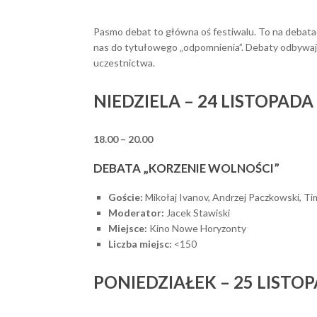
Pasmo debat to główna oś festiwalu. To na debatac
nas do tytułowego „odpomnienia”. Debaty odbywają
uczestnictwa.
NIEDZIELA – 24 LISTOPADA
18.00 – 20.00
DEBATA „KORZENIE WOLNOŚCI”
Goście:
Mikołaj Ivanov, Andrzej Paczkowski, Ti
Moderator:
Jacek Stawiski
Miejsce:
Kino Nowe Horyzonty
Liczba miejsc:
<150
PONIEDZIAŁEK – 25 LISTO