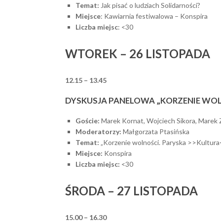
Temat:
Jak pisać o ludziach Solidarności?
Miejsce
: Kawiarnia festiwalowa – Konspira
Liczba miejsc
: <30
WTOREK – 26 LISTOPADA
12.15 – 13.45
DYSKUSJA PANELOWA „KORZENIE WOL
Goście:
Marek Kornat, Wojciech Sikora, Marek Z
Moderatorzy:
Małgorzata Ptasińska
Temat:
„Korzenie wolności. Paryska >>Kultur
Miejsce:
Konspira
Liczba miejsc:
<30
ŚRODA – 27 LISTOPADA
15.00 – 16.30