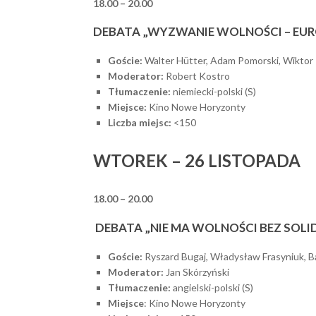
18.00 – 20.00
DEBATA „WYZWANIE WOLNOŚCI – EURO
Goście:
Walter Hütter, Adam Pomorski, Wiktor 
Moderator:
Robert Kostro
Tłumaczenie:
niemiecki-polski (S)
Miejsce:
Kino Nowe Horyzonty
Liczba miejsc:
<150
WTOREK – 26 LISTOPADA
18.00 – 20.00
DEBATA „NIE MA WOLNOŚCI BEZ SOLI
Goście:
Ryszard Bugaj, Władysław Frasyniuk, B
Moderator:
Jan Skórzyński
Tłumaczenie:
angielski-polski (S)
Miejsce
: Kino Nowe Horyzonty