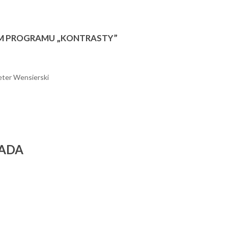
YM PROGRAMU „KONTRASTY”
eter Wensierski
PADA