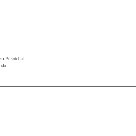
tr Pospichal
rski