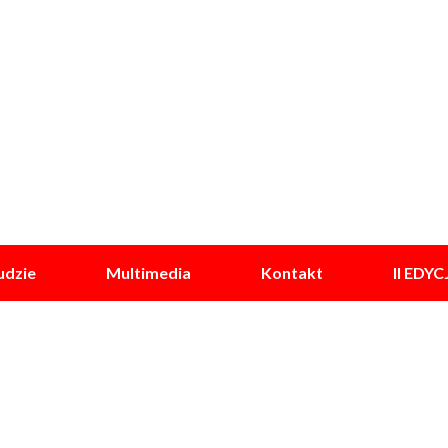
udzie
Multimedia
Kontakt
II EDYC